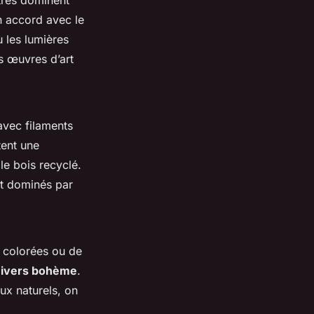
n accord avec le
ù les lumières
s œuvres d’art
avec filaments
tent une
e bois recyclé.
nt dominés par
 colorées ou de
ivers bohème
.
ux naturels, on