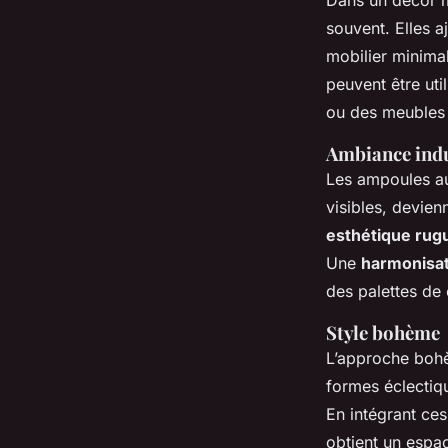
souvent. Elles a
mobilier minimali
peuvent être uti
ou des meubles
Ambiance indu
Les ampoules au
visibles, devie
esthétique rug
Une
harmonisat
des palettes de
Style bohème
L’approche bohè
formes éclectiq
En intégrant ces
obtient un espac