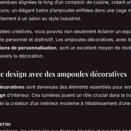
ndues alignées le long d’un comptoir de cuisine, créant un 
core, un élégant lustre d’ampoules enfilées dans une cage m
itement à un salon au style industriel.
 idées créatives, vous pouvez non seulement éclairer un esp
tyle personnel et distinctif. Les ampoules décoratives, avec l
ions de personnalisation
, sont un excellent moyen de révé
ravers la décoration.
e design avec des ampoules décoratives
écoratives
sont devenues des éléments essentiels pour enri
ign
d’intérieur. Ces lumières jouent un rôle crucial dans la t
 de la création d’un intérieur moderne à l’établissement d’u
erne
oderne, les ampoules aux formes épurées et aux tons neu