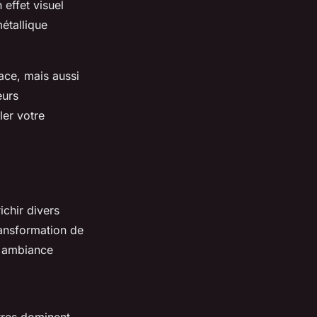
effet visuel
étallique
ace, mais aussi
eurs
ler votre
chir divers
ransformation de
ne ambiance
tres dominent