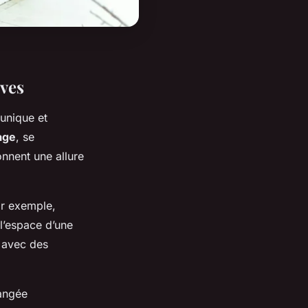
ives
unique et
age
, se
onnent une allure
ar exemple,
l’espace d’une
 avec des
rangée