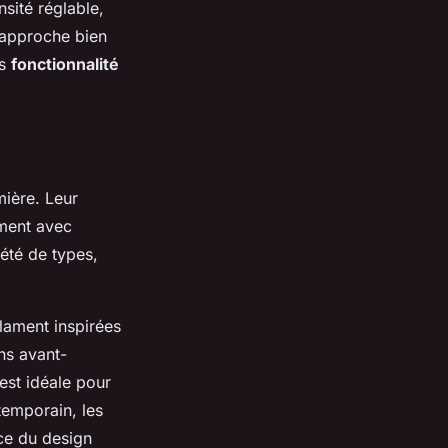
sité réglable,
e approche bien
is
fonctionnalité
mière. Leur
ment avec
été de types,
ilament inspirées
ns avant-
est idéale pour
temporain, les
ce du design