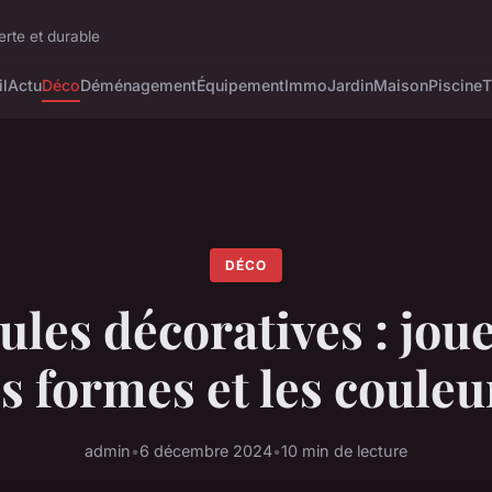
rte et durable
l
Actu
Déco
Déménagement
Équipement
Immo
Jardin
Maison
Piscine
T
DÉCO
les décoratives : joue
es formes et les couleu
admin
•
6 décembre 2024
•
10 min de lecture