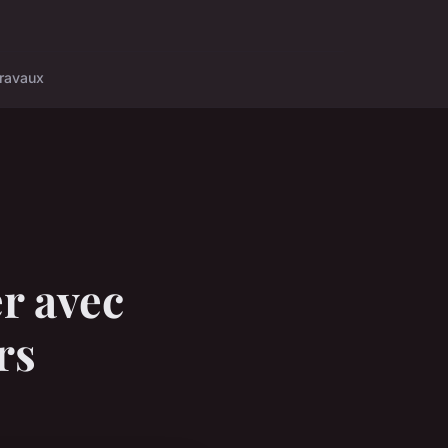
ravaux
r avec
rs