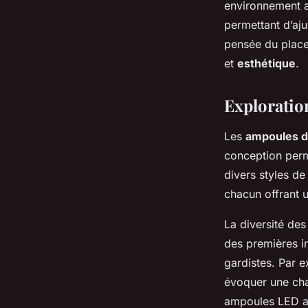
environnement ac
permettant d’aju
pensée du place
et
esthétique
.
Exploratio
Les
ampoules d
conception perm
divers styles de
chacun offrant 
La diversité de
des premières i
gardistes. Par e
évoquer une cha
ampoules LED av