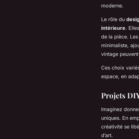
moderne.
Le rôle du
desi
intérieure
. Ell
de la pièce. Le
minimaliste, ajo
vintage peuvent
Ces choix varié
espace, en adap
Projets DI
Imaginez donne
uniques. En empl
créativité se li
d’art.