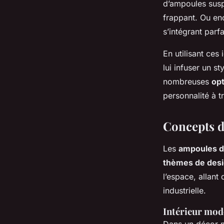
d’ampoules suspe
frappant. Ou en
s’intégrant parfa
En utilisant ces
lui infuser un s
nombreuses
opt
personnalité à t
Concepts d
Les
ampoules d
thèmes de des
l’espace, allant
industrielle.
Intérieur mod
Dans un décor m