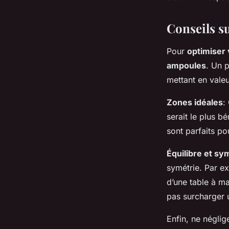
Conseils s
Pour
optimiser 
ampoules
. Un 
mettant en valeu
Zones idéales
:
serait le plus b
sont parfaits po
Équilibre et sy
symétrie. Par e
d’une table à ma
pas surcharger 
Enfin, ne néglig