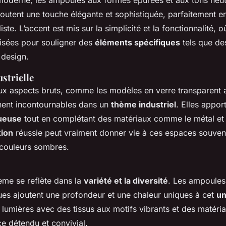
joutent une touche élégante et sophistiquée, parfaitement e
ste. L’accent est mis sur la simplicité et la fonctionnalité, o
lisées pour souligner des
éléments spécifiques
tels que de
 design.
strielle
x aspects bruts, comme les modèles en verre transparent 
nnent incontournables dans un
thème industriel
. Elles appor
ueuse
tout en complétant des matériaux comme le métal et l
ion
réussie peut vraiment donner vie à ces espaces souve
 couleurs sombres.
me se reflète dans la
variété et la diversité
. Les ampoules
ues ajoutent une profondeur et une chaleur uniques à cet
un
 lumières avec des tissus aux motifs vibrants et des matéria
e détendu et convivial.